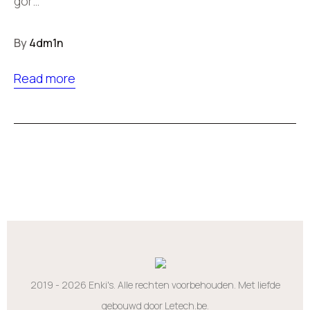
gör…
By
4dm1n
Read more
2019 - 2026 Enki's. Alle rechten voorbehouden. Met liefde
gebouwd door Letech.be.