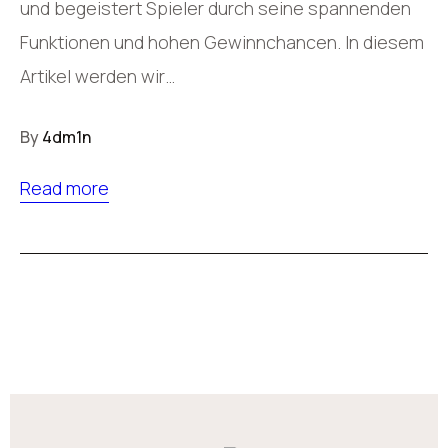
und begeistert Spieler durch seine spannenden
Funktionen und hohen Gewinnchancen. In diesem
Artikel werden wir…
By
4dm1n
Read more