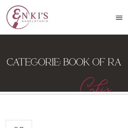
CATEGORIE:
BOOK OF RA
Enki's