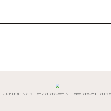
- 2026 Enki's. Alle rechten voorbehouden. Met liefde gebouwd door Lete