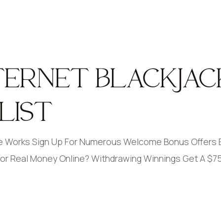
TERNET BLACKJAC
 LIST
me Works Sign Up For Numerous Welcome Bonus Offers B
k For Real Money Online? Withdrawing Winnings Get A $7