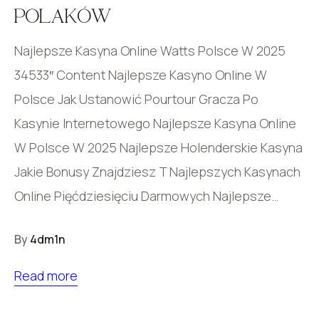
POLAKÓW
Najlepsze Kasyna Online Watts Polsce W 2025
34533″ Content Najlepsze Kasyno Online W
Polsce Jak Ustanowić Pourtour Gracza Po
Kasynie Internetowego Najlepsze Kasyna Online
W Polsce W 2025 Najlepsze Holenderskie Kasyna
Jakie Bonusy Znajdziesz T Najlepszych Kasynach
Online Pięćdziesięciu Darmowych Najlepsze…
By
4dm1n
Read more