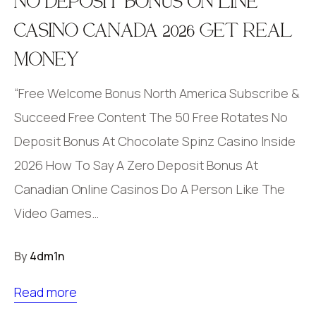
NO DEPOSIT BONUS ON LINE
CASINO CANADA 2026 GET REAL
MONEY
“Free Welcome Bonus North America Subscribe &
Succeed Free Content The 50 Free Rotates No
Deposit Bonus At Chocolate Spinz Casino Inside
2026 How To Say A Zero Deposit Bonus At
Canadian Online Casinos Do A Person Like The
Video Games…
By
4dm1n
Read more