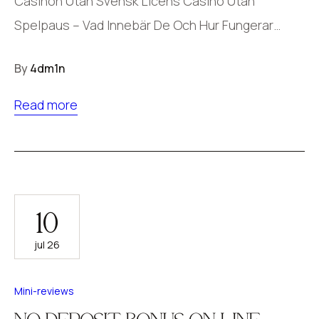
Casinon Utan Svensk Licens Casino Utan
Spelpaus – Vad Innebär De Och Hur Fungerar…
By
4dm1n
Read more
10
jul 26
Mini-reviews