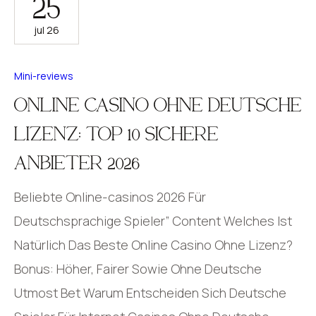
25
jul 26
Mini-reviews
ONLINE CASINO OHNE DEUTSCHE
LIZENZ: TOP 10 SICHERE
ANBIETER 2026
Beliebte Online-casinos 2026 Für
Deutschsprachige Spieler” Content Welches Ist
Natürlich Das Beste Online Casino Ohne Lizenz?
Bonus: Höher, Fairer Sowie Ohne Deutsche
Utmost Bet Warum Entscheiden Sich Deutsche