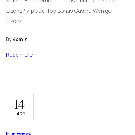
Spieler Für Internet Casinos Ohne Deutsche
Lizenz? Vipluck: Top Bonus Casino Weniger
Lizenz…
By
4dm1n
Read more
14
jul 26
Mini-reviews