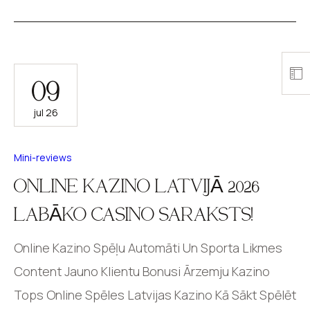
09
jul 26
Mini-reviews
ONLINE KAZINO LATVIJĀ 2026
LABĀKO CASINO SARAKSTS!
Online Kazino Spēļu Automāti Un Sporta Likmes
Content Jauno Klientu Bonusi Ārzemju Kazino
Tops Online Spēles Latvijas Kazino Kā Sākt Spēlēt