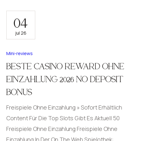
04
jul 26
Mini-reviews
BESTE CASINO REWARD OHNE
EINZAHLUNG 2026 NO DEPOSIT
BONUS
Freispiele Ohne Einzahlung » Sofort Erhältlich
Content Für Die Top Slots Gibt Es Aktuell 50
Freispiele Ohne Einzahlung Freispiele Ohne
Einzahlung In Der On The Web Spielothek: