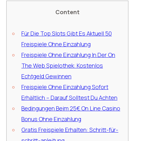
Content
Für Die Top Slots Gibt Es Aktuell 50
Freispiele Ohne Einzahlung
Freispiele Ohne Einzahlung In Der On
The Web Spielothek: Kostenlos
Echtgeld Gewinnen
Freispiele Ohne Einzahlung Sofort
Erhältlich – Darauf Solltest Du Achten
Bedingungen Beim 25€ On Line Casino
Bonus Ohne Einzahlung
Gratis Freispiele Erhalten: Schritt-für-
schritt-anleitung