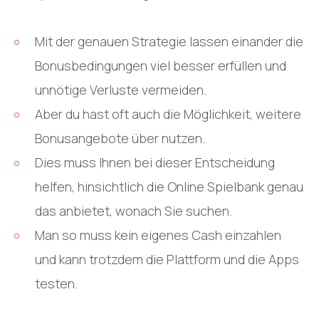
Mit der genauen Strategie lassen einander die
Bonusbedingungen viel besser erfüllen und
unnötige Verluste vermeiden.
Aber du hast oft auch die Möglichkeit, weitere
Bonusangebote über nutzen.
Dies muss Ihnen bei dieser Entscheidung
helfen, hinsichtlich die Online Spielbank genau
das anbietet, wonach Sie suchen.
Man so muss kein eigenes Cash einzahlen
und kann trotzdem die Plattform und die Apps
testen.