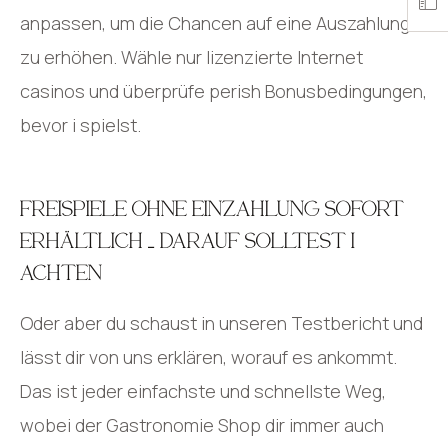
anpassen, um die Chancen auf eine Auszahlung
zu erhöhen. Wähle nur lizenzierte Internet
casinos und überprüfe perish Bonusbedingungen,
bevor i spielst.
FREISPIELE OHNE EINZAHLUNG SOFORT
ERHÄLTLICH – DARAUF SOLLTEST I
ACHTEN
Oder aber du schaust in unseren Testbericht und
lässt dir von uns erklären, worauf es ankommt.
Das ist jeder einfachste und schnellste Weg,
wobei der Gastronomie Shop dir immer auch