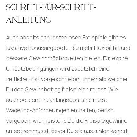
SCHRITT-FÜR-SCHRITT-
ANLEITUNG
Auch abseits der kostenlosen Freispiele gibt es
lukrative Bonusangebote, die mehr Flexibilität und
bessere Gewinnmöglichkeiten bieten. Für expire
Umsatzbedingungen wird zusätzlich eine
zeitliche Frist vorgeschrieben, innerhalb welcher
Du den Gewinnbetrag freispielen musst. Wie
auch bei den Einzahlungsboni sind meist
Wagering-Anforderungen enthalten, perish
vorgeben, wie meistens Du die Freispielgewinne
umsetzen musst, bevor Du sie auszahlen kannst.