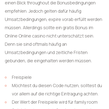
einen Blick throughout die Bonusbedingungen
empfehlen. Jedoch gelten dafür häufig
Umsatzbedingungen, expire vorab erfüllt werden
müssen. Allerdings sollte ein gratis Bonus im
Online Online casino nicht unterschätzt sein.
Denn sie sind oftmals häufig an
Umsatzbedingungen und zeitliche Fristen
gebunden, die eingehalten werden müssen.
Freispiele
Möchtest du diesen Code nutzen, solltest du
vor allem auf die richtige Eintragung achten.
Der Wert der Freispiele wird für family room