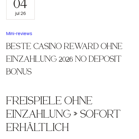
04
jul 26
Mini-reviews
BESTE CASINO REWARD OHNE
EINZAHLUNG 2026 NO DEPOSIT
BONUS
FREISPIELE OHNE
EINZAHLUNG » SOFORT
ERHÄLTLICH