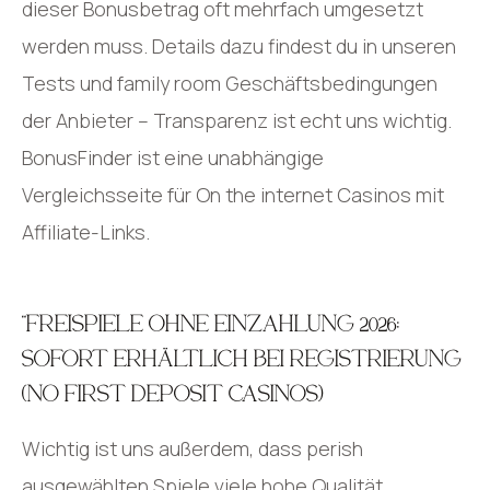
dieser Bonusbetrag oft mehrfach umgesetzt
werden muss. Details dazu findest du in unseren
Tests und family room Geschäftsbedingungen
der Anbieter – Transparenz ist echt uns wichtig.
BonusFinder ist eine unabhängige
Vergleichsseite für On the internet Casinos mit
Affiliate-Links.
“FREISPIELE OHNE EINZAHLUNG 2026:
SOFORT ERHÄLTLICH BEI REGISTRIERUNG
(NO FIRST DEPOSIT CASINOS)
Wichtig ist uns außerdem, dass perish
ausgewählten Spiele viele hohe Qualität