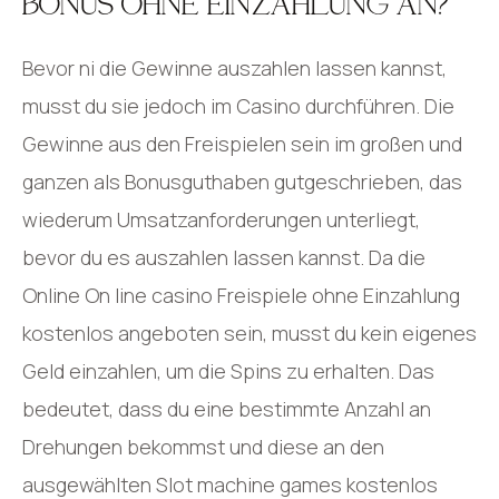
BONUS OHNE EINZAHLUNG AN?
Bevor ni die Gewinne auszahlen lassen kannst,
musst du sie jedoch im Casino durchführen. Die
Gewinne aus den Freispielen sein im großen und
ganzen als Bonusguthaben gutgeschrieben, das
wiederum Umsatzanforderungen unterliegt,
bevor du es auszahlen lassen kannst. Da die
Online On line casino Freispiele ohne Einzahlung
kostenlos angeboten sein, musst du kein eigenes
Geld einzahlen, um die Spins zu erhalten. Das
bedeutet, dass du eine bestimmte Anzahl an
Drehungen bekommst und diese an den
ausgewählten Slot machine games kostenlos