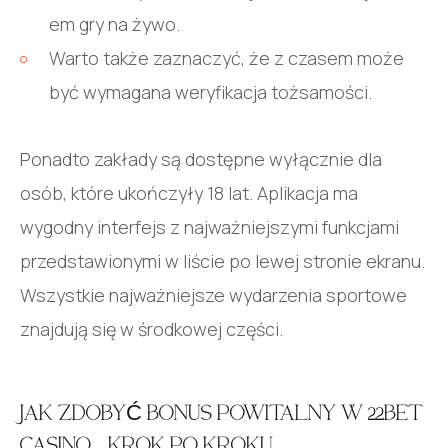
em gry na żywo.
Warto także zaznaczyć, że z czasem może
być wymagana weryfikacja tożsamości.
Ponadto zakłady są dostępne wyłącznie dla
osób, które ukończyły 18 lat. Aplikacja ma
wygodny interfejs z najważniejszymi funkcjami
przedstawionymi w liście po lewej stronie ekranu.
Wszystkie najważniejsze wydarzenia sportowe
znajdują się w środkowej części.
JAK ZDOBYĆ BONUS POWITALNY W 22BET
CASINO – KROK PO KROKU