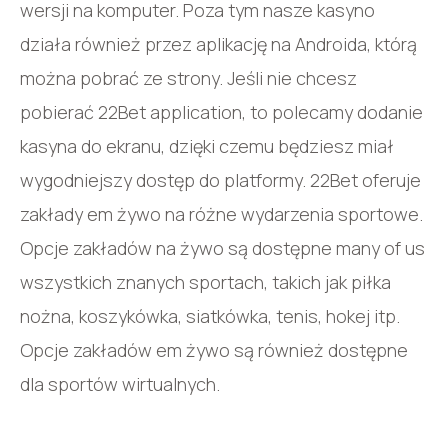
wersji na komputer. Poza tym nasze kasyno
działa również przez aplikację na Androida, którą
można pobrać ze strony. Jeśli nie chcesz
pobierać 22Bet application, to polecamy dodanie
kasyna do ekranu, dzięki czemu będziesz miał
wygodniejszy dostęp do platformy. 22Bet oferuje
zakłady em żywo na różne wydarzenia sportowe.
Opcje zakładów na żywo są dostępne many of us
wszystkich znanych sportach, takich jak piłka
nożna, koszykówka, siatkówka, tenis, hokej itp.
Opcje zakładów em żywo są również dostępne
dla sportów wirtualnych.