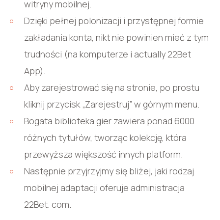
witryny mobilnej.
Dzięki pełnej polonizacji i przystępnej formie
zakładania konta, nikt nie powinien mieć z tym
trudności (na komputerze i actually 22Bet
App).
Aby zarejestrować się na stronie, po prostu
kliknij przycisk „Zarejestruj” w górnym menu.
Bogata biblioteka gier zawiera ponad 6000
różnych tytułów, tworząc kolekcję, która
przewyższa większość innych platform.
Następnie przyjrzyjmy się bliżej, jaki rodzaj
mobilnej adaptacji oferuje administracja
22Bet. com.