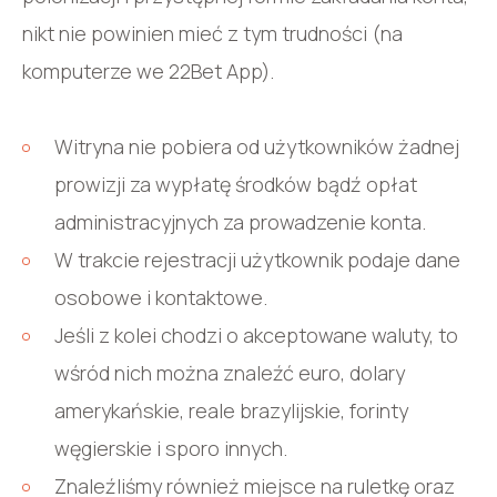
nikt nie powinien mieć z tym trudności (na
komputerze we 22Bet App).
Witryna nie pobiera od użytkowników żadnej
prowizji za wypłatę środków bądź opłat
administracyjnych za prowadzenie konta.
W trakcie rejestracji użytkownik podaje dane
osobowe i kontaktowe.
Jeśli z kolei chodzi o akceptowane waluty, to
wśród nich można znaleźć euro, dolary
amerykańskie, reale brazylijskie, forinty
węgierskie i sporo innych.
Znaleźliśmy również miejsce na ruletkę oraz