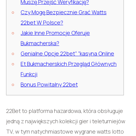
Muszę Przejść Weryfikację?
Czy Mogę Bezpiecznie Grać Watts
22bet W Polsce?
Jakie Inne Promocje Oferuje
Bukmacherska?
Genialne Opcje 22bet” “kasyna Online
Et Bukmacherskich Przegląd Głównych
Funkcji
Bonus Powitalny 22bet
22Bet to platforma hazardowa, która obsługuje
jedną z największych kolekcji gier i teleturniejów
TV, w tym natychmiastowe wygrane watts lotto