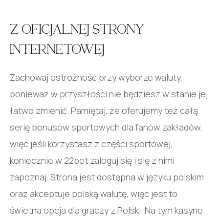
Z OFICJALNEJ STRONY
INTERNETOWEJ
Zachowaj ostrożność przy wyborze waluty,
ponieważ w przyszłości nie będziesz w stanie jej
łatwo zmienić. Pamiętaj, że oferujemy też całą
serię bonusów sportowych dla fanów zakładów,
więc jeśli korzystasz z części sportowej,
koniecznie w 22bet zaloguj się i się z nimi
zapoznaj. Strona jest dostępna w języku polskim
oraz akceptuje polską walutę, więc jest to
świetna opcja dla graczy z Polski. Na tym kasyno