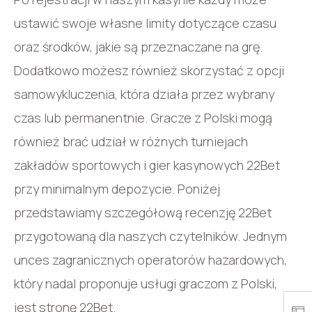
ustawić swoje własne limity dotyczące czasu
oraz środków, jakie są przeznaczane na grę.
Dodatkowo możesz również skorzystać z opcji
samowykluczenia, która działa przez wybrany
czas lub permanentnie. Gracze z Polski mogą
również brać udział w różnych turniejach
zakładów sportowych i gier kasynowych 22Bet
przy minimalnym depozycie. Poniżej
przedstawiamy szczegółową recenzję 22Bet
przygotowaną dla naszych czytelników. Jednym
unces zagranicznych operatorów hazardowych,
który nadal proponuje usługi graczom z Polski,
jest stronę 22Bet.