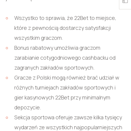
Wszystko to sprawia, że 22Bet to miejsce,
które z pewnością dostarczy satysfakcji
wszystkim graczom.
Bonus rabatowy umożliwia graczom
zarabianie cotygodniowego cashbacku od
zagranych zakładów sportowych.
Gracze z Polski mogą również brać udział w
różnych turniejach zakładów sportowych i
gier kasynowych 22Bet przy minimalnym
depozycie.
Sekcja sportowa oferuje zawsze kilka tysięcy
wydarzeń ze wszystkich najpopularniejszych