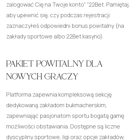
zalogować Cię na Twoje konto” “22Bet. Pamiętaj,
aby upewnić się, czy podczas rejestracji
zaznaczyłeś odpowiedni bonus powitalny (na
zakłady sportowe albo 22Bet kasyno).
PAKIET POWITALNY DLA
NOWYCH GRACZY
Platforma zapewnia kompleksową sekcję
dedykowaną zakładom bukmacherskim,
zapewniając pasjonatom sportu bogatą gamę
możliwości obstawiania. Dostępne są liczne
dyscypliny sportowe, ligi oraz opcje zakładów,