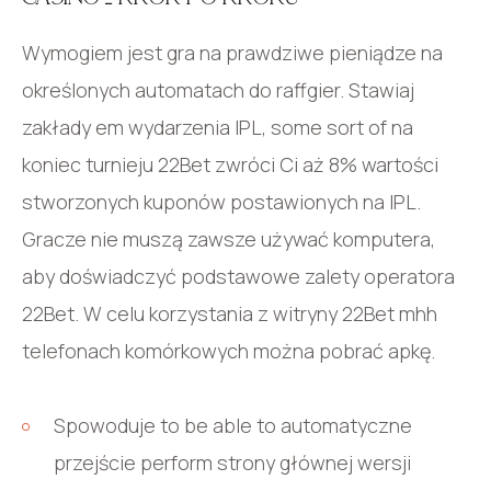
Wymogiem jest gra na prawdziwe pieniądze na
określonych automatach do raffgier. Stawiaj
zakłady em wydarzenia IPL, some sort of na
koniec turnieju 22Bet zwróci Ci aż 8% wartości
stworzonych kuponów postawionych na IPL.
Gracze nie muszą zawsze używać komputera,
aby doświadczyć podstawowe zalety operatora
22Bet. W celu korzystania z witryny 22Bet mhh
telefonach komórkowych można pobrać apkę.
Spowoduje to be able to automatyczne
przejście perform strony głównej wersji