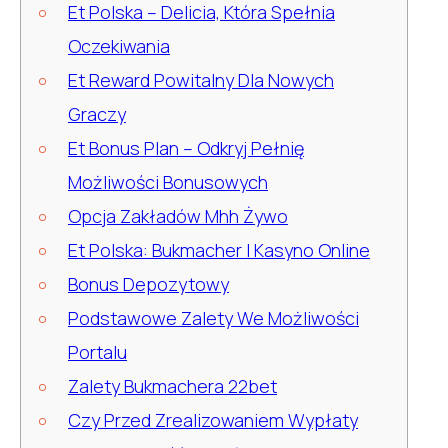
Et Polska – Delicia, Która Spełnia
Oczekiwania
Et Reward Powitalny Dla Nowych
Graczy
Et Bonus Plan – Odkryj Pełnię
Możliwości Bonusowych
Opcja Zakładów Mhh Żywo
Et Polska: Bukmacher I Kasyno Online
Bonus Depozytowy
Podstawowe Zalety We Możliwości
Portalu
Zalety Bukmachera 22bet
Czy Przed Zrealizowaniem Wypłaty