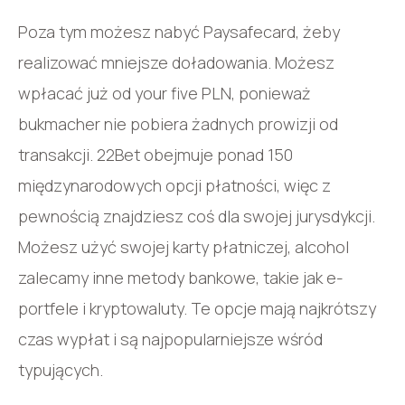
Poza tym możesz nabyć Paysafecard, żeby
realizować mniejsze doładowania. Możesz
wpłacać już od your five PLN, ponieważ
bukmacher nie pobiera żadnych prowizji od
transakcji. 22Bet obejmuje ponad 150
międzynarodowych opcji płatności, więc z
pewnością znajdziesz coś dla swojej jurysdykcji.
Możesz użyć swojej karty płatniczej, alcohol
zalecamy inne metody bankowe, takie jak e-
portfele i kryptowaluty. Te opcje mają najkrótszy
czas wypłat i są najpopularniejsze wśród
typujących.