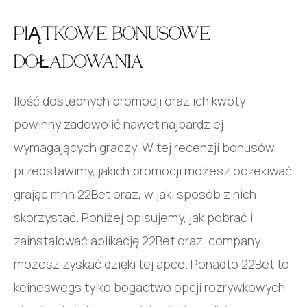
PIĄTKOWE BONUSOWE
DOŁADOWANIA
Ilość dostępnych promocji oraz ich kwoty
powinny zadowolić nawet najbardziej
wymagających graczy. W tej recenzji bonusów
przedstawimy, jakich promocji możesz oczekiwać
grając mhh 22Bet oraz, w jaki sposób z nich
skorzystać. Poniżej opisujemy, jak pobrać i
zainstalować aplikację 22Bet oraz, company
możesz zyskać dzięki tej apce. Ponadto 22Bet to
keineswegs tylko bogactwo opcji rozrywkowych,