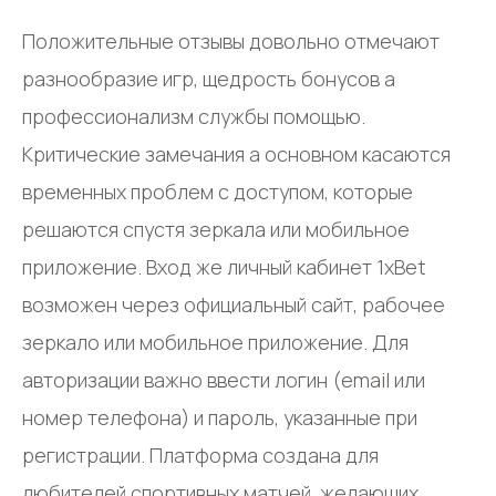
Положительные отзывы довольно отмечают
разнообразие игр, щедрость бонусов а
профессионализм службы помощью.
Критические замечания а основном касаются
временных проблем с доступом, которые
решаются спустя зеркала или мобильное
приложение. Вход же личный кабинет 1xBet
возможен через официальный сайт, рабочее
зеркало или мобильное приложение. Для
авторизации важно ввести логин (email или
номер телефона) и пароль, указанные при
регистрации. Платформа создана для
любителей спортивных матчей, желающих