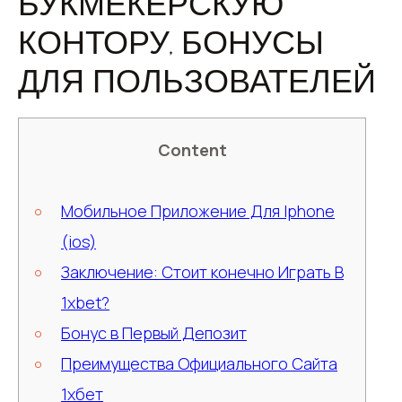
БУКМЕКЕРСКУЮ
КОНТОРУ, БОНУСЫ
ДЛЯ ПОЛЬЗОВАТЕЛЕЙ
Content
Мобильное Приложение Для Iphone
(ios)
Заключение: Стоит конечно Играть В
1xbet?
Бонус в Первый Депозит
Преимущества Официального Сайта
1хбет