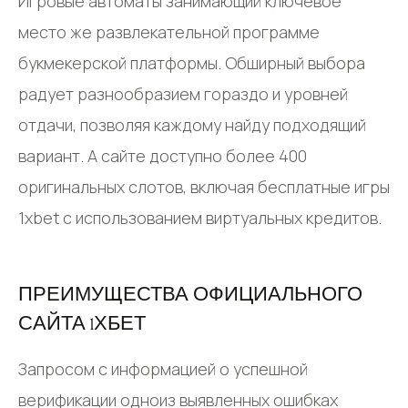
Игровые автоматы занимающий ключевое
место же развлекательной программе
букмекерской платформы. Обширный выбора
радует разнообразием гораздо и уровней
отдачи, позволяя каждому найду подходящий
вариант. А сайте доступно более 400
оригинальных слотов, включая бесплатные игры
1xbet с использованием виртуальных кредитов.
ПРЕИМУЩЕСТВА ОФИЦИАЛЬНОГО
САЙТА 1ХБЕТ
Запросом с информацией о успешной
верификации одноиз выявленных ошибках