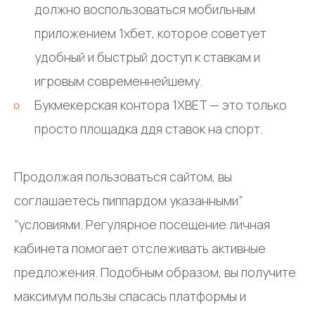
должно воспользоваться мобильным
приложением 1хбет, которое советует
удобный и быстрый доступ к ставкам и
игровым современнейшему.
Букмекерская контора 1XBET — это только
просто площадка ддя ставок на спорт.
Продолжая пользоваться сайтом, вы
соглашаетесь пиппардом указанными”
“условиями. Регулярное посещение личная
кабинета помогает отслеживать активные
предложения. Подобным образом, вы получите
максимум пользы спасась платформы и