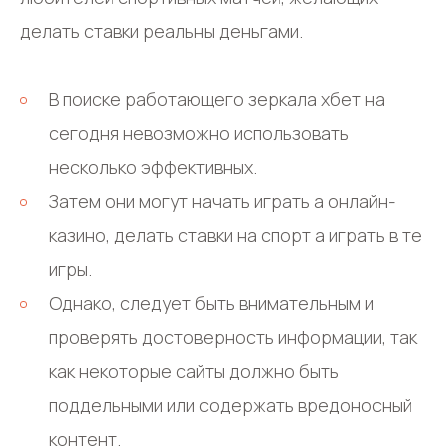
делать ставки реальны деньгами.
В поиске работающего зеркала хбет на
сегодня невозможно использовать
несколько эффективных.
Затем они могут начать играть а онлайн-
казино, делать ставки на спорт а играть в те
игры.
Однако, следует быть внимательным и
проверять достоверность информации, так
как некоторые сайты должно быть
поддельными или содержать вредоносный
контент.