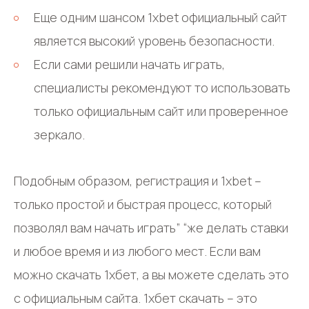
Еще одним шансом 1xbet официальный сайт
является высокий уровень безопасности.
Если сами решили начать играть,
специалисты рекомендуют то использовать
только официальным сайт или проверенное
зеркало.
Подобным образом, регистрация и 1xbet –
только простой и быстрая процесс, который
позволял вам начать играть” “же делать ставки
и любое время и из любого мест. Если вам
можно скачать 1хбет, а вы можете сделать это
с официальным сайта. 1хбет скачать – это