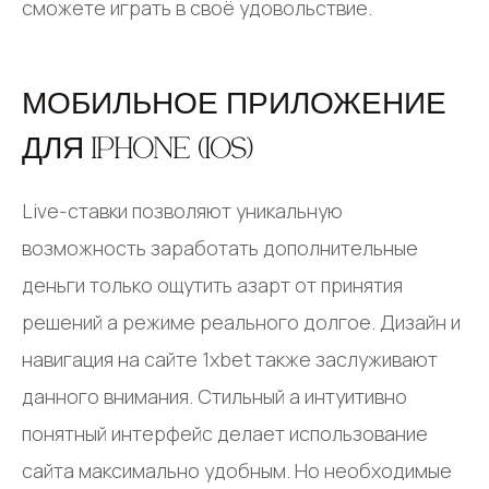
сможете играть в своё удовольствие.
МОБИЛЬНОЕ ПРИЛОЖЕНИЕ
ДЛЯ IPHONE (IOS)
Live-ставки позволяют уникальную
возможность заработать дополнительные
деньги только ощутить азарт от принятия
решений а режиме реального долгое. Дизайн и
навигация на сайте 1xbet также заслуживают
данного внимания. Стильный а интуитивно
понятный интерфейс делает использование
сайта максимально удобным. Но необходимые