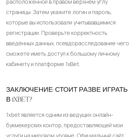
расположенной в правом верхнем углу
страницы. Затем укажите логин и пароль,
которые вы использовали учитывавшимися
регистрации. Проверьте корректность
введённых данных, псевдорасследование чего
сможете иметь доступ к большому личному
кабинету и платформе 1xBet.
ЗАКЛЮЧЕНИЕ: СТОИТ РАЗВЕ ИГРАТЬ
В 1XBET?
1xbet является одним из ведущих онлайн-
букмекерских контор, предоставляющей мои
услуги на мировом уровне. Официальный сайт