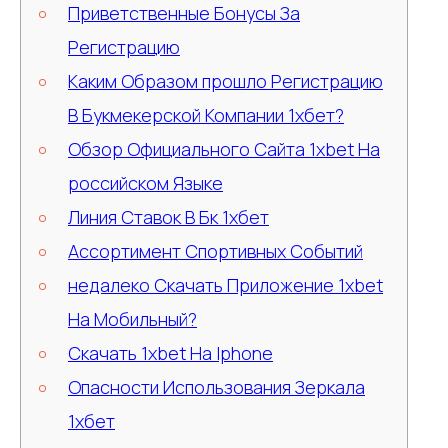
Приветственные Бонусы За
Регистрацию
Каким Образом прошло Регистрацию
В Букмекерской Компании 1хбет?
Обзор Официального Сайта 1xbet На
российском Языке
Линия Ставок В Бк 1хбет
Ассортимент Спортивных Событий
недалеко Скачать Приложение 1xbet
На Мобильный?
Скачать 1xbet На Iphone
Опасности Использования Зеркала
1хбет