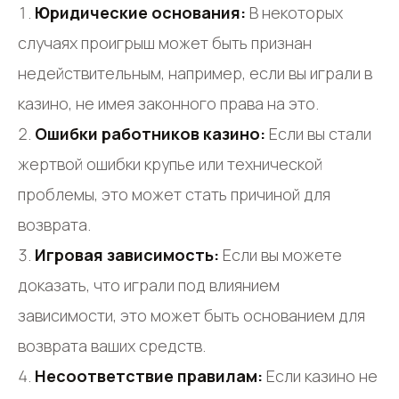
Юридические основания:
В некоторых
случаях проигрыш может быть признан
недействительным, например, если вы играли в
казино, не имея законного права на это.
Ошибки работников казино:
Если вы стали
жертвой ошибки крупье или технической
проблемы, это может стать причиной для
возврата.
Игровая зависимость:
Если вы можете
доказать, что играли под влиянием
зависимости, это может быть основанием для
возврата ваших средств.
Несоответствие правилам:
Если казино не