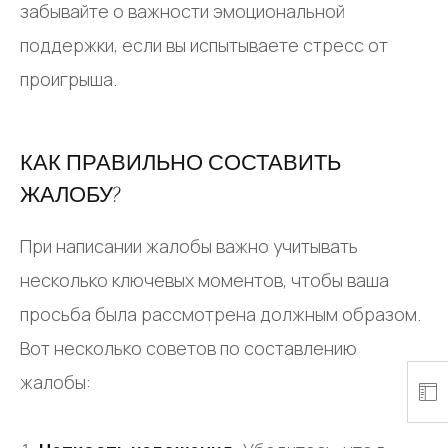
забывайте о важности эмоциональной
поддержки, если вы испытываете стресс от
проигрыша.
КАК ПРАВИЛЬНО СОСТАВИТЬ
ЖАЛОБУ?
При написании жалобы важно учитывать
несколько ключевых моментов, чтобы ваша
просьба была рассмотрена должным образом.
Вот несколько советов по составлению
жалобы: