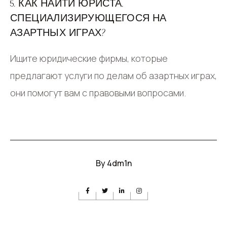
5. КАК НАЙТИ ЮРИСТА,
СПЕЦИАЛИЗИРУЮЩЕГОСЯ НА
АЗАРТНЫХ ИГРАХ?
Ищите юридические фирмы, которые
предлагают услуги по делам об азартных играх,
они помогут вам с правовыми вопросами.
By
4dm1n