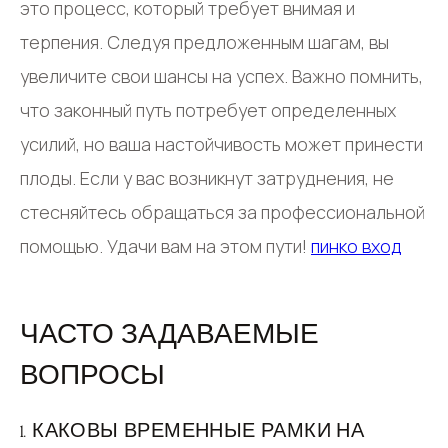
это процесс, который требует внимая и
терпения. Следуя предложенным шагам, вы
увеличите свои шансы на успех. Важно помнить,
что законный путь потребует определенных
усилий, но ваша настойчивость может принести
плоды. Если у вас возникнут затруднения, не
стесняйтесь обращаться за профессиональной
помощью. Удачи вам на этом пути!
пинко вход
ЧАСТО ЗАДАВАЕМЫЕ
ВОПРОСЫ
1. КАКОВЫ ВРЕМЕННЫЕ РАМКИ НА