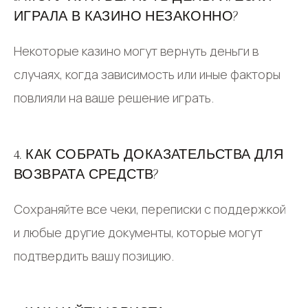
ИГРАЛА В КАЗИНО НЕЗАКОННО?
Некоторые казино могут вернуть деньги в
случаях, когда зависимость или иные факторы
повлияли на ваше решение играть.
4. КАК СОБРАТЬ ДОКАЗАТЕЛЬСТВА ДЛЯ
ВОЗВРАТА СРЕДСТВ?
Сохраняйте все чеки, переписки с поддержкой
и любые другие документы, которые могут
подтвердить вашу позицию.