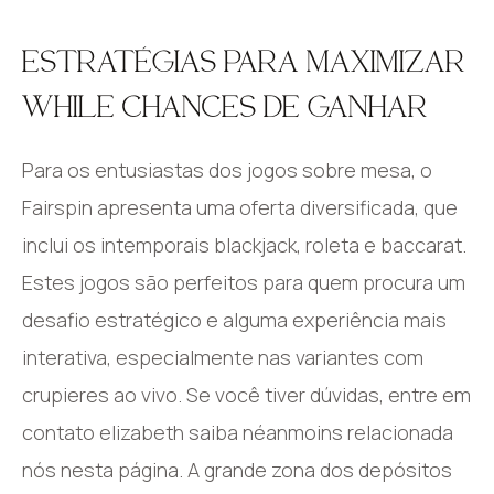
ESTRATÉGIAS PARA MAXIMIZAR
WHILE CHANCES DE GANHAR
Para os entusiastas dos jogos sobre mesa, o
Fairspin apresenta uma oferta diversificada, que
inclui os intemporais blackjack, roleta e baccarat.
Estes jogos são perfeitos para quem procura um
desafio estratégico e alguma experiência mais
interativa, especialmente nas variantes com
crupieres ao vivo. Se você tiver dúvidas, entre em
contato elizabeth saiba néanmoins relacionada
nós nesta página. A grande zona dos depósitos