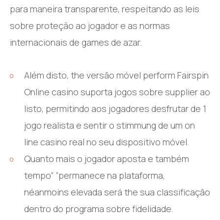
para maneira transparente, respeitando as leis
sobre proteção ao jogador e as normas
internacionais de games de azar.
Além disto, the versão móvel perform Fairspin
Online casino suporta jogos sobre supplier ao
listo, permitindo aos jogadores desfrutar de 1
jogo realista e sentir o stimmung de um on
line casino real no seu dispositivo móvel.
Quanto mais o jogador aposta e também
tempo” “permanece na plataforma,
néanmoins elevada será the sua classificação
dentro do programa sobre fidelidade.