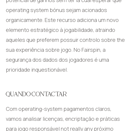
potencial de ganhos sem ter la cual esperar que
operating system bónus sejam acionados
organicamente. Este recurso adiciona um novo
elemento estratégico à jogabilidade, atraindo
aqueles que preferem possuir controlo sobre the
sua experiência sobre jogo. No Fairspin, a
segurança dos dados dos jogadores é uma
prioridade inquestionável.
QUANDO CONTACTAR
Com operating-system pagamentos claros,
vamos analisar licenças, encriptação e práticas
para jogo responsável not really any próximo