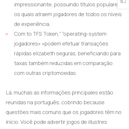
impressionante, possuindo títulos populares
os quais atraem jogadores de todos os níveis
de experiência.
Com to TFS Token,” “operating-system
jogadores» «podem efetuar transações
rápidas elizabeth seguras, beneficiando para
taxas também reduzidas em comparação
com outras criptomoedas.
Lá, muchas as informações principales estão
reunidas na português, cobrindo because
questões mais comuns que os jogadores têm no
início. Você pode advertir jogos de illustres