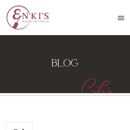
BLOG
Enki's