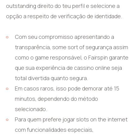
outstanding direito do teu perfil e selecione a
opção a respeito de verificação de identidade.
Com seu compromisso apresentando a
transparência, some sort of segurança assim
como o game responsável, o Fairspin garante
que sua experiência de cassino online seja
total divertida quanto segura.
Em casos raros, isso pode demorar até 15
minutos, dependendo do método
selecionado.
Para quem prefere jogar slots on the internet
com funcionalidades especiais,