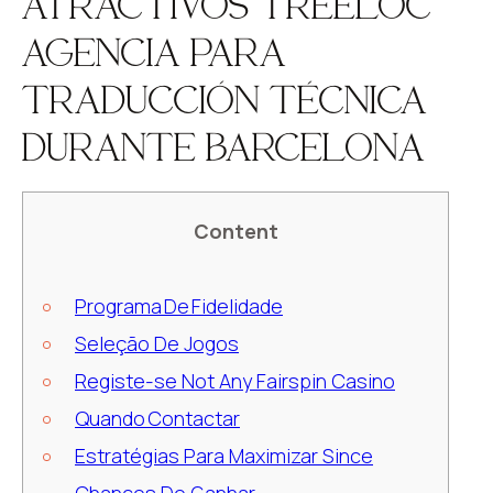
ATRACTIVOS TREELOC
AGENCIA PARA
TRADUCCIÓN TÉCNICA
DURANTE BARCELONA
Content
Programa De Fidelidade
Seleção De Jogos
Registe-se Not Any Fairspin Casino
Quando Contactar
Estratégias Para Maximizar Since
Chances De Ganhar