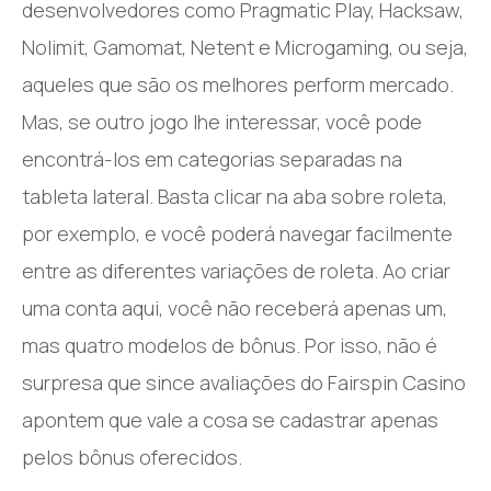
desenvolvedores como Pragmatic Play, Hacksaw,
Nolimit, Gamomat, Netent e Microgaming, ou seja,
aqueles que são os melhores perform mercado.
Mas, se outro jogo lhe interessar, você pode
encontrá-los em categorias separadas na
tableta lateral. Basta clicar na aba sobre roleta,
por exemplo, e você poderá navegar facilmente
entre as diferentes variações de roleta. Ao criar
uma conta aqui, você não receberá apenas um,
mas quatro modelos de bônus. Por isso, não é
surpresa que since avaliações do Fairspin Casino
apontem que vale a cosa se cadastrar apenas
pelos bônus oferecidos.