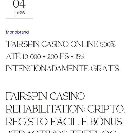
04
jul 26
Monobrand
“FAIRSPIN CASINO ONLINE 500%
ATÉ 10 000 + 200 FS + 15$
INTENCIONADAMENTE GRÁTIS
FAIRSPIN CASINO
REHABILITATION: CRIPTO,
REGISTO FÁCIL E BÓNUS