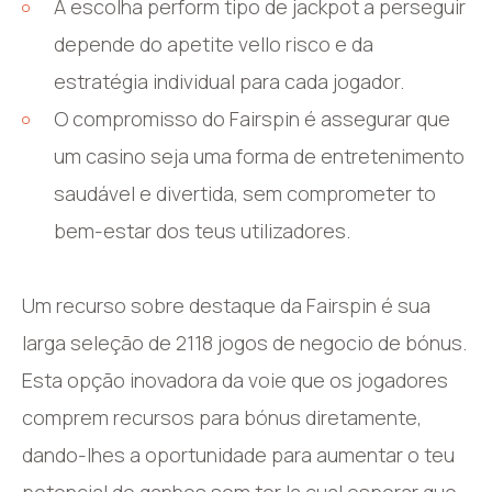
A escolha perform tipo de jackpot a perseguir
depende do apetite vello risco e da
estratégia individual para cada jogador.
O compromisso do Fairspin é assegurar que
um casino seja uma forma de entretenimento
saudável e divertida, sem comprometer to
bem-estar dos teus utilizadores.
Um recurso sobre destaque da Fairspin é sua
larga seleção de 2118 jogos de negocio de bónus.
Esta opção inovadora da voie que os jogadores
comprem recursos para bónus diretamente,
dando-lhes a oportunidade para aumentar o teu