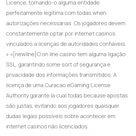
Licence, tornando-o alguma entidade
perfeitamente legítima com todas when
autorizações necessárias. Os jogadores devem
constantemente optar por internet casinos
vinculados a licenças de autoridades confiáveis.
» «[newline]O on line casino tem alguma ligação
SSL, garantindo some sort of segurança e
privacidade dos informações transmitidos. A
licença de uma Curacao eGaming License
Authority garante la cual todas because apostas
são justas, evitando aos jogadores quaisquer
dudas legais possíveis sobre acontecer em
internet casinos não licenciados.