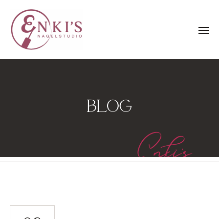
BLOG
Enki's