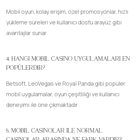
Mobil oyun, kolay erişim, özel promosyonlar, hızlı
yükleme süreleri ve kullanıcı dostu arayüz gibi
avantajlar sunar.
4. HANGI MOBIL CASINO UYGULAMALARI EN
POPÜLERDIR?
Betsoft, LeoVegas ve Royal Panda gibi popüler
mobil uygulamalar, oyun çeşitliliği ve kullanıcı
deneyimi ile öne çıkmaktadır.
5. MOBIL CASINOLAR ILE NORMAL
CASINOLAR ARASINDA NE FARK VARDIR?