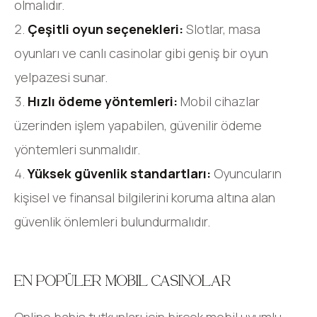
olmalıdır.
Çeşitli oyun seçenekleri:
Slotlar, masa
oyunları ve canlı casinolar gibi geniş bir oyun
yelpazesi sunar.
Hızlı ödeme yöntemleri:
Mobil cihazlar
üzerinden işlem yapabilen, güvenilir ödeme
yöntemleri sunmalıdır.
Yüksek güvenlik standartları:
Oyuncuların
kişisel ve finansal bilgilerini koruma altına alan
güvenlik önlemleri bulundurmalıdır.
EN POPÜLER MOBIL CASINOLAR
Online bahis tutkunları için birçok mobil uyumlu