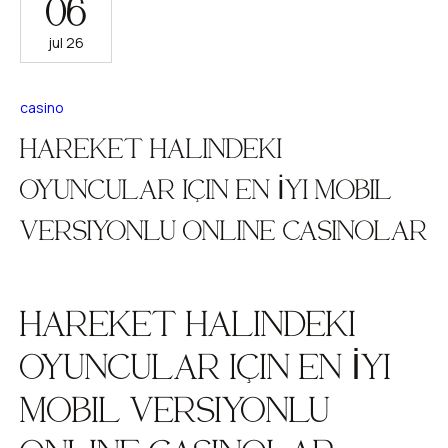
06
jul 26
casino
HAREKET HALINDEKI
OYUNCULAR IÇIN EN İYI MOBIL
VERSIYONLU ONLINE CASINOLAR
HAREKET HALINDEKI
OYUNCULAR IÇIN EN İYI
MOBIL VERSIYONLU