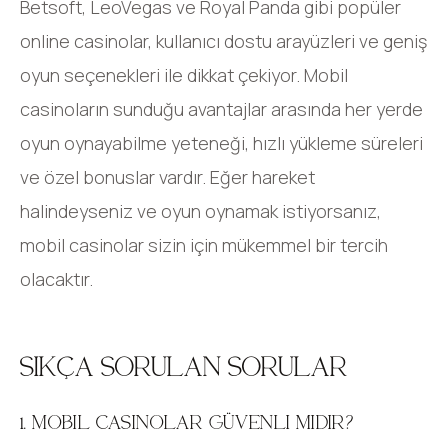
Betsoft, LeoVegas ve Royal Panda gibi popüler
online casinolar, kullanıcı dostu arayüzleri ve geniş
oyun seçenekleri ile dikkat çekiyor. Mobil
casinoların sunduğu avantajlar arasında her yerde
oyun oynayabilme yeteneği, hızlı yükleme süreleri
ve özel bonuslar vardır. Eğer hareket
halindeyseniz ve oyun oynamak istiyorsanız,
mobil casinolar sizin için mükemmel bir tercih
olacaktır.
SIKÇA SORULAN SORULAR
1. MOBIL CASINOLAR GÜVENLI MIDIR?