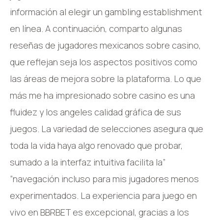
información al elegir un gambling establishment
en línea. A continuación, comparto algunas
reseñas de jugadores mexicanos sobre casino,
que reflejan seja los aspectos positivos como
las áreas de mejora sobre la plataforma. Lo que
más me ha impresionado sobre casino es una
fluidez y los angeles calidad gráfica de sus
juegos. La variedad de selecciones asegura que
toda la vida haya algo renovado que probar,
sumado a la interfaz intuitiva facilita la”
“navegación incluso para mis jugadores menos
experimentados. La experiencia para juego en
vivo en BBRBET es excepcional, gracias a los