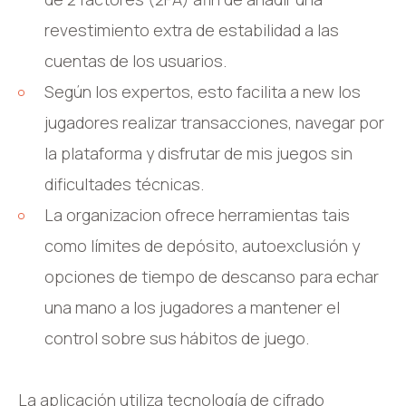
revestimiento extra de estabilidad a las
cuentas de los usuarios.
Según los expertos, esto facilita a new los
jugadores realizar transacciones, navegar por
la plataforma y disfrutar de mis juegos sin
dificultades técnicas.
La organizacion ofrece herramientas tais
como límites de depósito, autoexclusión y
opciones de tiempo de descanso para echar
una mano a los jugadores a mantener el
control sobre sus hábitos de juego.
La aplicación utiliza tecnología de cifrado