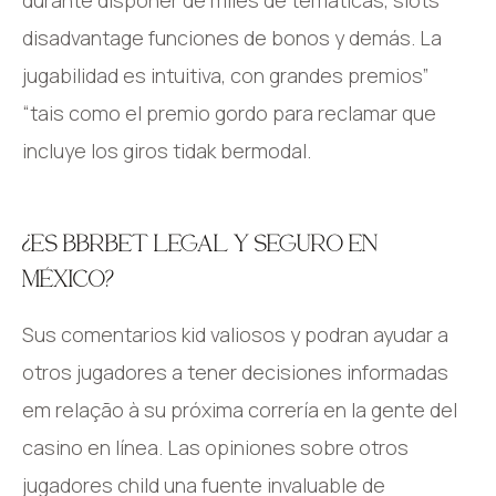
disadvantage funciones de bonos y demás. La
jugabilidad es intuitiva, con grandes premios”
“tais como el premio gordo para reclamar que
incluye los giros tidak bermodal.
¿ES BBRBET LEGAL Y SEGURO EN
MÉXICO?
Sus comentarios kid valiosos y podran ayudar a
otros jugadores a tener decisiones informadas
em relação à su próxima correría en la gente del
casino en línea. Las opiniones sobre otros
jugadores child una fuente invaluable de