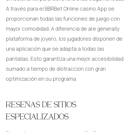
A través para el BBRBet Online casino App se
proporcionan todas las funciones de juego con
mayor comodidad. A diferencia de are generally
plataforma de joyero, los jugadores disponen de
una aplicación que se adapta a todas las
pantallas. Esto garantiza una mejor accesibilidad
sumado a tiempo de distraccion con gran
optimización en su programa.
RESEÑAS DE SITIOS
ESPECIALIZADOS