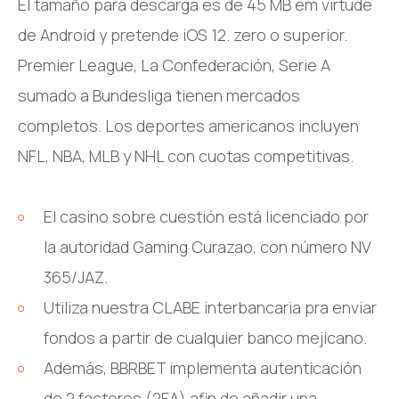
El tamaño para descarga es de 45 MB em virtude
de Android y pretende iOS 12. zero o superior.
Premier League, La Confederación, Serie A
sumado a Bundesliga tienen mercados
completos. Los deportes americanos incluyen
NFL, NBA, MLB y NHL con cuotas competitivas.
El casino sobre cuestión está licenciado por
la autoridad Gaming Curazao, con número NV
365/JAZ.
Utiliza nuestra CLABE interbancaria pra enviar
fondos a partir de cualquier banco mejicano.
Además, BBRBET implementa autenticación
de 2 factores (2FA) afin de añadir una