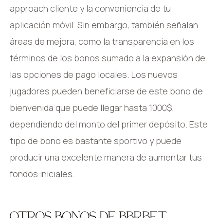
approach cliente y la conveniencia de tu
aplicación móvil. Sin embargo, también señalan
áreas de mejora, como la transparencia en los
términos de los bonos sumado a la expansión de
las opciones de pago locales. Los nuevos
jugadores pueden beneficiarse de este bono de
bienvenida que puede llegar hasta 1000$,
dependiendo del monto del primer depósito. Este
tipo de bono es bastante sportivo y puede
producir una excelente manera de aumentar tus
fondos iniciales.
OTROS BONOS DE BBRBET