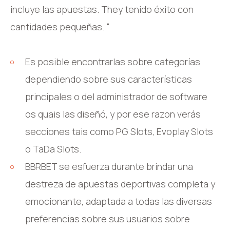
incluye las apuestas. They tenido éxito con
cantidades pequeñas. “
Es posible encontrarlas sobre categorías
dependiendo sobre sus características
principales o del administrador de software
os quais las diseñó, y por ese razon verás
secciones tais como PG Slots, Evoplay Slots
o TaDa Slots.
BBRBET se esfuerza durante brindar una
destreza de apuestas deportivas completa y
emocionante, adaptada a todas las diversas
preferencias sobre sus usuarios sobre