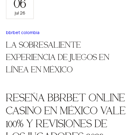
06
jul 26
bbrbet colombia
LA SOBRESALIENTE
EXPERIENCIA DE JUEGOS EN
LÍNEA EN MÉXICO
RESEÑA BBRBET ONLINE
CASINO EN MÉXICO VALE
100% Y REVISIONES DE