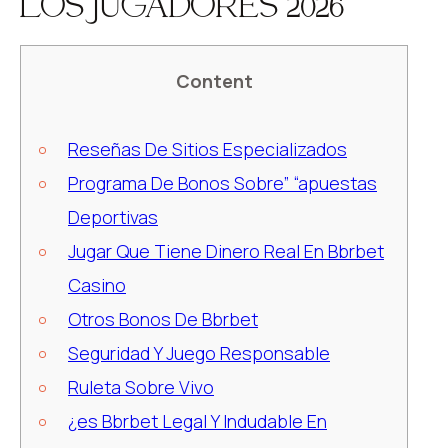
LOS JUGADORES 2026
Content
Reseñas De Sitios Especializados
Programa De Bonos Sobre” “apuestas
Deportivas
Jugar Que Tiene Dinero Real En Bbrbet
Casino
Otros Bonos De Bbrbet
Seguridad Y Juego Responsable
Ruleta Sobre Vivo
¿es Bbrbet Legal Y Indudable En