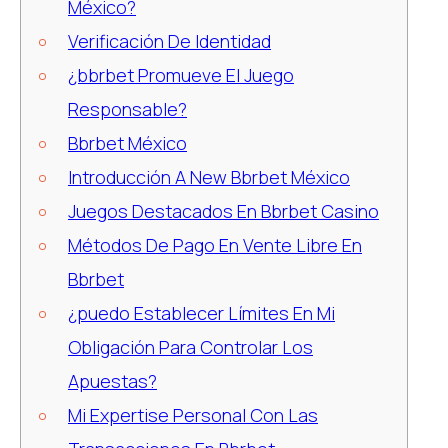
México?
Verificación De Identidad
¿bbrbet Promueve El Juego
Responsable?
Bbrbet México
Introducción A New Bbrbet México
Juegos Destacados En Bbrbet Casino
Métodos De Pago En Vente Libre En
Bbrbet
¿puedo Establecer Límites En Mi
Obligación Para Controlar Los
Apuestas?
Mi Expertise Personal Con Las