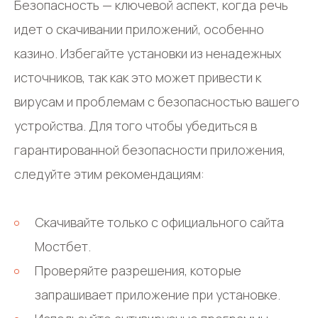
Безопасность — ключевой аспект, когда речь
идет о скачивании приложений, особенно
казино. Избегайте установки из ненадежных
источников, так как это может привести к
вирусам и проблемам с безопасностью вашего
устройства. Для того чтобы убедиться в
гарантированной безопасности приложения,
следуйте этим рекомендациям:
Скачивайте только с официального сайта
Мостбет.
Проверяйте разрешения, которые
запрашивает приложение при установке.