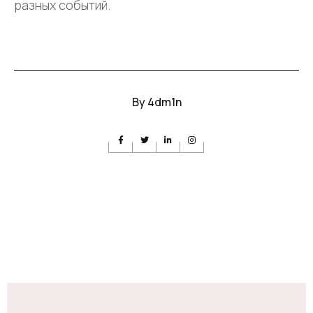
разных событий.
By
4dm1n