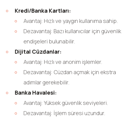
Kredi/Banka Kartları:
Avantaj: Hızlı ve yaygın kullanıma sahip.
Dezavantaj: Bazı kullanıcılar için güvenlik
endişeleri bulunabilir.
Dijital Cüzdanlar:
Avantaj: Hızlı ve anonim işlemler.
Dezavantaj: Cüzdan açmak için ekstra
adımlar gerekebilir.
Banka Havalesi:
Avantaj: Yüksek güvenlik seviyeleri.
Dezavantaj: İşlem süresi uzundur.