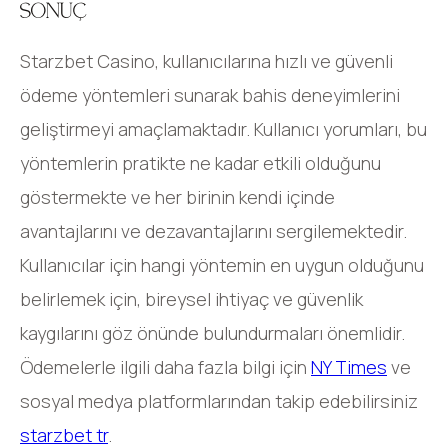
SONUÇ
Starzbet Casino, kullanıcılarına hızlı ve güvenli
ödeme yöntemleri sunarak bahis deneyimlerini
geliştirmeyi amaçlamaktadır. Kullanıcı yorumları, bu
yöntemlerin pratikte ne kadar etkili olduğunu
göstermekte ve her birinin kendi içinde
avantajlarını ve dezavantajlarını sergilemektedir.
Kullanıcılar için hangi yöntemin en uygun olduğunu
belirlemek için, bireysel ihtiyaç ve güvenlik
kaygılarını göz önünde bulundurmaları önemlidir.
Ödemelerle ilgili daha fazla bilgi için
NY Times
ve
sosyal medya platformlarından takip edebilirsiniz
starzbet tr
.