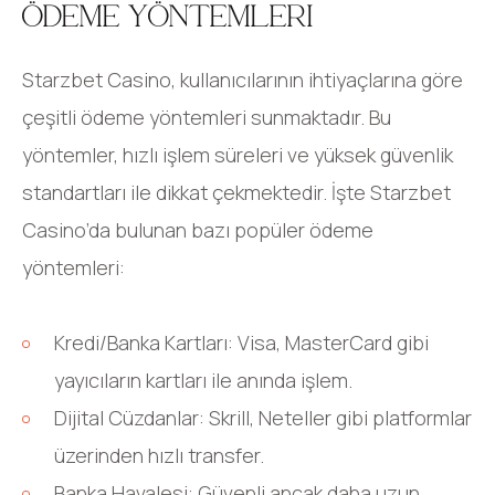
ÖDEME YÖNTEMLERI
Starzbet Casino, kullanıcılarının ihtiyaçlarına göre
çeşitli ödeme yöntemleri sunmaktadır. Bu
yöntemler, hızlı işlem süreleri ve yüksek güvenlik
standartları ile dikkat çekmektedir. İşte Starzbet
Casino’da bulunan bazı popüler ödeme
yöntemleri:
Kredi/Banka Kartları: Visa, MasterCard gibi
yayıcıların kartları ile anında işlem.
Dijital Cüzdanlar: Skrill, Neteller gibi platformlar
üzerinden hızlı transfer.
Banka Havalesi: Güvenli ancak daha uzun